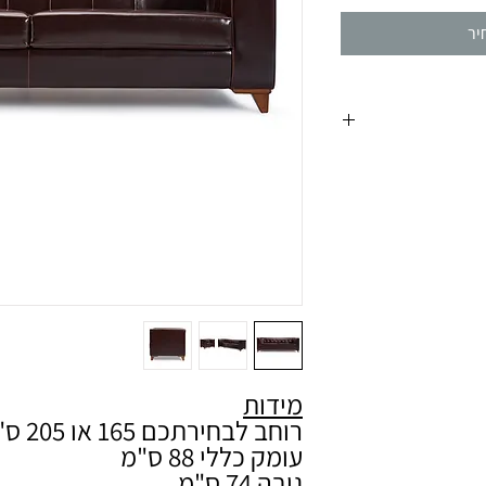
יר
הן תהיו מעוניינים
י.
מידות
רוחב לבחירתכם 165 או 205 ס"מ
עומק כללי 88 ס"מ
גובה 74 ס"מ